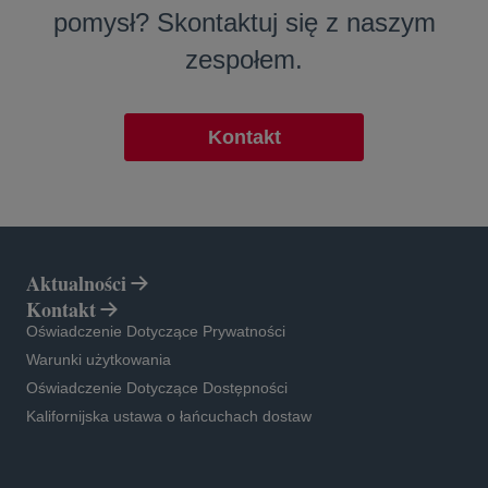
pomysł? Skontaktuj się z naszym
zespołem.
Kontakt
Aktualności
Kontakt
opens in a new tab
Oświadczenie Dotyczące Prywatności
opens in a new tab
Warunki użytkowania
opens in a new tab
Oświadczenie Dotyczące Dostępności
opens in a new tab
Kalifornijska ustawa o łańcuchach dostaw