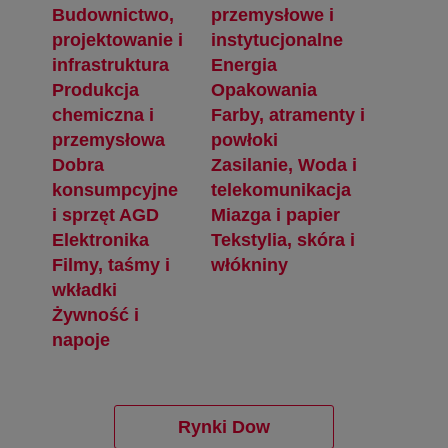
opens in a new tab
Budownictwo,
przemysłowe i
projektowanie i
instytucjonalne
infrastruktura
opens in a new tab
Energia
opens in a new tab
Produkcja
opens in a new tab
Opakowania
opens in a new
chemiczna i
Farby, atramenty i
przemysłowa
powłoki
opens in a new tab
Dobra
opens in a new tab
Zasilanie, Woda i
konsumpcyjne
telekomunikacja
i sprzęt AGD
opens in a new tab
Miazga i papier
opens in a new tab
Elektronika
opens in a new tab
opens in a new tab
Tekstylia, skóra i
Filmy, taśmy i
włókniny
opens in a new ta
wkładki
opens in a new tab
Żywność i
napoje
opens in a new tab
Rynki Dow