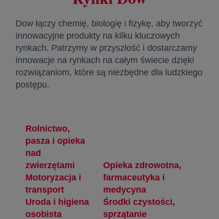
Dow łączy chemię, biologię i fizykę, aby tworzyć
innowacyjne produkty na kilku kluczowych
rynkach. Patrzymy w przyszłość i dostarczamy
innowacje na rynkach na całym świecie dzięki
rozwiązaniom, które są niezbędne dla ludzkiego
postępu.
Rolnictwo,
pasza i opieka
nad
zwierzętami
Opieka zdrowotna,
opens in a new tab
Motoryzacja i
farmaceutyka i
transport
medycyna
opens in a new tab
Uroda i higiena
opens in a new tab
Środki czystości,
osobista
sprzątanie