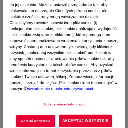
sprzęcie AGD, samochodach czy środkach
do jej działania. Możesz ustawić przeglądarkę tak, aby
blokowała lub ostrzegała Cię o tych plikach cookie, ale
ochrony roślin. W Dow dbamy również o
niektóre części strony mogą wówczas nie działać.
środowisko i efektywne wykorzystanie energii i
Chcielibyśmy również ustawić inne pliki cookie (tj.
surowców. Chcemy być nie tylko globalnym
funkcjonalne pliki cookie, pliki cookie analizujące wydajność
partnerem dla naszych klientów, ale również
i pliki cookie związane z reklamami), które pomogą nam
dobrym sąsiadem w regionie. Sąsiadem, który
zapewnić spersonalizowane wrażenia z korzystania z naszej
wspiera lokalne organizacje niekomercyjne w
witryny. Zostaną one ustawione tylko wtedy, gdy klikniesz
przycisk „zaakceptuj wszystkie pliki cookie” poniżej lub w
stawianiu czoła wyzwaniom stojącym przed
inny sposób dostosujesz ustawienia plików cookie tak, aby
naszym społeczeństwem i dzieli się swoją wizją
umożliwić korzystanie z takich plików cookie. Aby uzyskać
integracji i różnorodności. Realizujemy różne
więcej informacji na temat korzystania przez nas z plików
projekty charytatywne, między innymi dla
cookie i Twoich ustawień, kliknij „Zobacz więcej informacji”
Chemicznego Koła Naukowego Politechniki
poniżej i przejdź do części „Pliki cookie i inne technologie” w
naszym
Oświadczenie o ochronie prywatności
Warszawskiej "FLOGISTON"
opens in a new tab
,
Fundacji Habitat
for Humanity Poland
opens in a new tab
oraz
Ogólnopolskiego
Towarzystwa Ochrony Ptaków (OTOP)
opens in a n
.
Zobacz więcej informacji
AKCEPTUJ WSZYSTKIE
Odrzuć wszystkie
Dowiedz się więcej o Dow